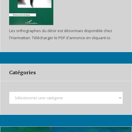
Les orthographes du désir est désormais disponible chez
l'Harmattan. Télécharger le PDF d'annonce en cliquant ici.
Catégories
C
a
t
é
g