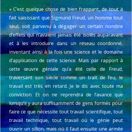
o
« C’est quelque chose de bien frappant, de tout à
r
i
fait saisissant que Sigmund Freud, un homme tout
e
seul, soit parvenu à dégager un certain nombre
s
d’effets qui n’avaient jamais été isolés auparavant
et à les introduire dans un réseau coordonné,
inventant ainsi à la fois une science et le domaine
d’application de cette science. Mais par rapport à
cette œuvre géniale qu’a été celle de Freud,
traversant son siècle comme un trait de feu, le
travail est très en retard. Je le dis avec toute ma
conviction. Et on ne reprendra de l’avance que
lorsqu’il y aura suffisamment de gens formés pour
faire ce que nécessite tout travail scientifique, tout
travail technique, tout travail où le génie peut
ouvrir un sillon, mais où il faut ensuite une armée