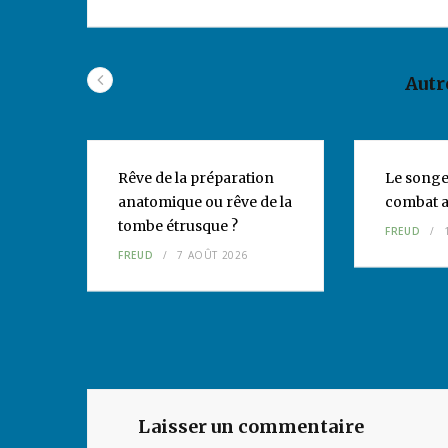
Autr
de
Rêve de la préparation
Le songe
anatomique ou rêve de la
combat a
tombe étrusque ?
FREUD
FREUD
7 AOÛT 2026
Laisser un commentaire