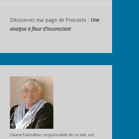
f
o
Découvrez ma page de Poscasts :
Une
r
:
analyse à fleur d’inconscient
Liliane Fainsilber, responsable de ce site, est