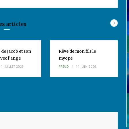
es articles
 de Jacob et son
Rêve de mon fils le
vec l’ange
myope
11 JUILLET 2026
FREUD
11 JUIN 2026