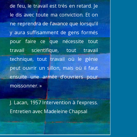
de feu, le travail est très en retard. Je
le dis avec toute ma conviction. Et on
ne reprendra de l’avance que lorsqu’il
y aura suffisamment de gens formés
pour faire ce que nécessite tout
travail scientifique, tout travail
Trois histoires de fous.
Comment choisit-on
technique, tout travail où le génie
Un rêve absurde où
l’analyste avec qui on
peut ouvrir un sillon, mais où il faut
Freud commence à
veut entreprendre un
ensuite une armée d’ouvriers pour
douter sérieusement des
psychanalyse ?
théories de Fliess
moissonner. »
FREUD
16 MAI 2026
FREUD
19 MAI 2026
J. Lacan, 1957 Intervention à l’express.
Entretien avec Madeleine Chapsal