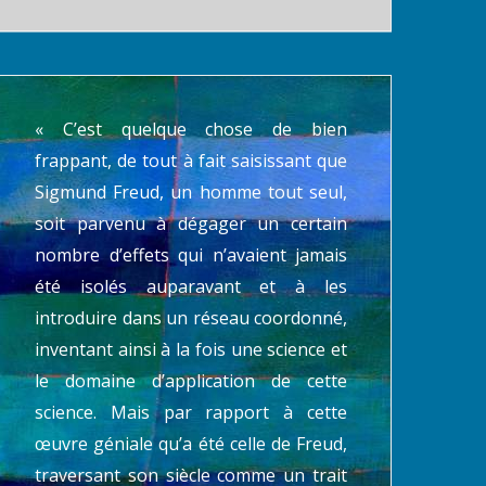
t
é
g
o
« C’est quelque chose de bien
r
i
frappant, de tout à fait saisissant que
e
Sigmund Freud, un homme tout seul,
s
soit parvenu à dégager un certain
nombre d’effets qui n’avaient jamais
été isolés auparavant et à les
introduire dans un réseau coordonné,
inventant ainsi à la fois une science et
le domaine d’application de cette
science. Mais par rapport à cette
œuvre géniale qu’a été celle de Freud,
traversant son siècle comme un trait