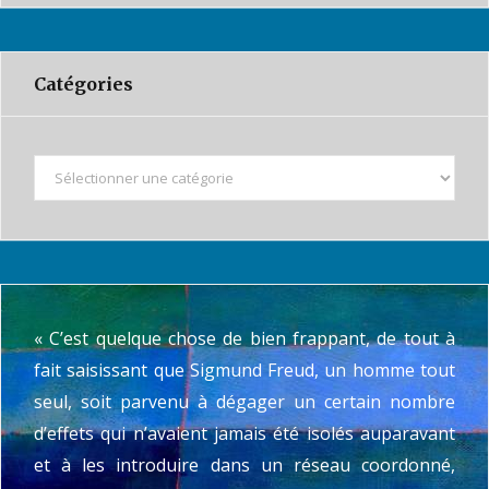
Catégories
C
a
t
é
g
o
« C’est quelque chose de bien frappant, de tout à
r
i
fait saisissant que Sigmund Freud, un homme tout
e
seul, soit parvenu à dégager un certain nombre
s
d’effets qui n’avaient jamais été isolés auparavant
et à les introduire dans un réseau coordonné,