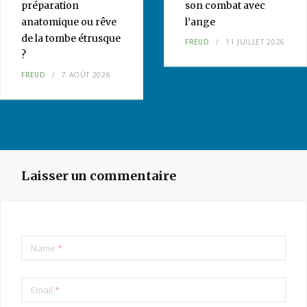
préparation
son combat avec
anatomique ou rêve
l’ange
de la tombe étrusque
FREUD
11 JUILLET 2026
?
FREUD
7 AOÛT 2026
Laisser un commentaire
Name
*
Email
*