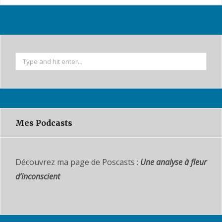
S
e
a
r
c
Mes Podcasts
h
f
o
Découvrez ma page de Poscasts :
Une analyse à fleur
r
:
d’inconscient